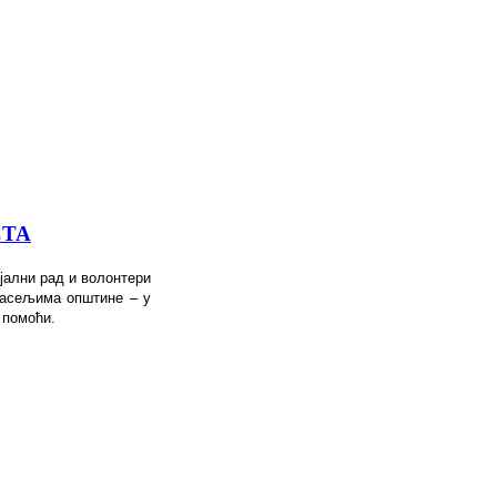
СТА
јални рад и волонтери
насељима општине – у
а помоћи.