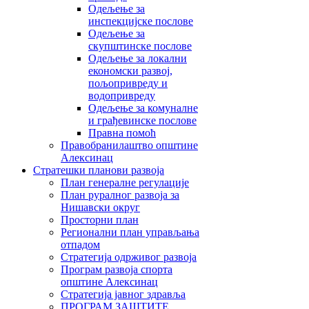
Одељење за
инспекцијске послове
Одељење за
скупштинске послове
Одељење за локални
економски развој,
пољопривреду и
водопривреду
Одељење за комуналне
и грађевинске послове
Правна помоћ
Правобранилаштво општине
Алексинац
Стратешки планови развоја
План генералне регулације
План руралног развоја за
Нишавски округ
Просторни план
Регионални план управљања
отпадом
Стратегија одрживог развоја
Програм развоја спорта
општине Алексинац
Стратегија јавног здравља
ПРОГРАМ ЗАШТИТЕ