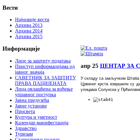
Вести
Најновије вести
Архива 2013
Архива 2014
Архива 2015
Информације
Лице за заштиту података
апр
25
ЦЕНТАР ЗА 
Приступ информацијама од
јавног значаја
САВЕТНИК ЗА ЗАШТИТУ
У складу са закључком Штаба 
ПРАВА ПАЦИЈЕНАТА
Црвеног крста извршили су д
Лица овлашћена за вођење
улицама Солунска у Прћиловиц
управног поступка
Јавна предузећа
Јавне установе
Просвета
Култура и уметност
Календар манифестација
Здравство
Туризам
Статистички подаци