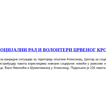
СОЦИЈАЛНИ РАД И ВОЛОНТЕРИ ЦРВЕНОГ КР
за ванредне ситуације за територију општине Алексинац, Центар за соци
истрибуцију пакета корисницима новчане социјалне помоћи у ромским 
и, Васе Николића и Шуматовачкој у Алексинцу. Подељено је 216 пакет