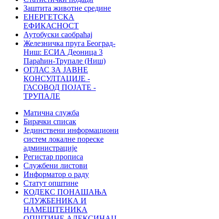
Заштита животне средине
ЕНЕРГЕТСКА
ЕФИКАСНОСТ
Аутобуски саобраћај
Железничка пруга Београд-
Ниш: ЕСИА Деоница 3
Параћин-Трупале (Ниш)
ОГЛАС ЗА ЈАВНЕ
КОНСУЛТАЦИЈЕ -
ГАСОВОД ПОЈАТЕ -
ТРУПАЛЕ
Матична служба
Бирачки списак
Јединствени информациони
систем локалне пореске
администрације
Регистар прописа
Службени листови
Информатор о раду
Статут општине
КОДЕКС ПОНАШАЊА
СЛУЖБЕНИКА И
НАМЕШТЕНИКА
ОПШТИНЕ АЛЕКСИНАЦ