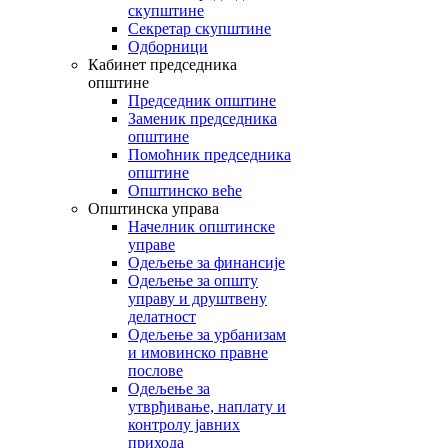
скупштине
Секретар скупштине
Одборници
Кабинет председника
општине
Председник општине
Заменик председника
општине
Помоћник председника
општине
Општинско веће
Општинска управа
Начелник општинске
управе
Одељење за финансије
Одељење за општу
управу и друштвену
делатност
Одељење за урбанизам
и имовинско правне
послове
Одељење за
утврђивање, наплату и
контролу јавних
прихода