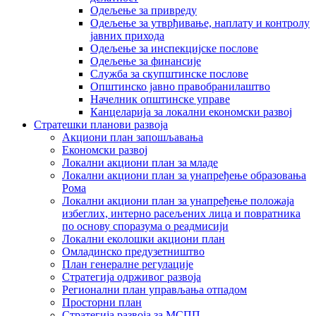
Одељење за привреду
Одељење за утврђивање, наплату и контролу
јавних прихода
Одељење за инспекцијске послове
Одељење за финансије
Служба за скупштинске послове
Општинско јавно правобранилаштво
Начелник општинске управе
Канцеларија за локални економски развој
Стратешки планови развоја
Акциони план запошљавања
Економски развој
Локални акциони план за младе
Локални акциони план за унапређење образовања
Рома
Локални акциони план за унапређење положаја
избеглих, интерно расељених лица и повратника
по основу споразума о реадмисији
Локални еколошки акциони план
Омладинско предузетништво
План генералне регулације
Стратегија одрживог развоја
Регионални план управљања отпадом
Просторни план
Стратегија развоја за МСПП