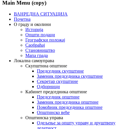
Main Menu (copy)
ВАНРЕДНА СИТУАЦИЈА
Почетна
О граду и околини
Историја
Општи подаци
Географски положај
Саобраћај
Становништво
Мапа града
Локална самоуправа
Скупштина општине
Председник скупштине
Заменик председника скупштине
Секретар скупштине
Одборници
Кабинет председника општине
Председник општине
Заменик председника општине
Помоћник председника општине
Општинско веће
Општинска управа
Одељење за општу управу и друштвену
делатност