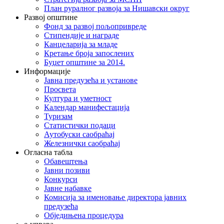
План руралног развоја за Нишавски округ
Развој општине
Фонд за развој пољопривреде
Стипендије и награде
Канцеларија за младе
Кретање броја запослених
Буџет општине за 2014.
Информације
Јавна предузећа и установе
Просвета
Култура и уметност
Календар манифестација
Туризам
Статистички подаци
Аутобуски саобраћај
Железнички саобраћај
Огласна табла
Обавештења
Јавни позиви
Конкурси
Јавне набавке
Комисија за именовање директора јавних
предузећа
Обједињена процедура