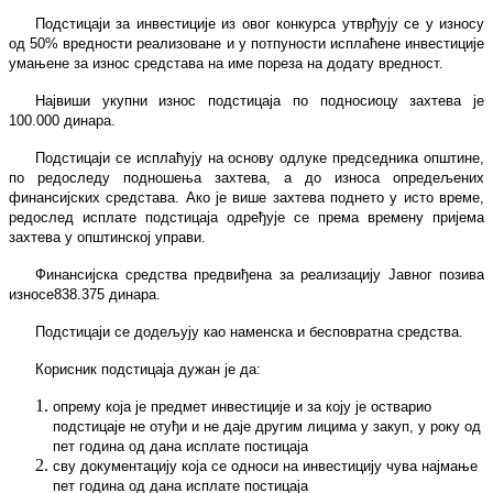
Подстицаји за инвестиције из овог конкурса утврђују се у износу
од 50% вредности реализоване и у потпуности исплаћене инвестиције
умањене за износ средстава на име пореза на додату вредност.
Највиши укупни износ подстицаја по подносиоцу захтева је
100.000 динара.
Подстицаји се исплаћују на основу одлуке председника општине,
по редоследу подношења захтева, а до износа опредељених
финансијских средстава. Ако је више захтева поднето у исто време,
редослед исплате подстицаја одређује се према времену пријема
захтева у општинској управи.
Финансијска средства предвиђена за реализацију Јавног позива
износе
838.375
динара.
Подстицаји се додељују као наменска и бесповратна средства.
Корисник подстицаја дужан је да:
опрему која је предмет инвестиције и за коју је остварио
подстицаје не отуђи и не даје другим лицима у закуп, у року од
пет година од дана исплате постицаја
сву документацију која се односи на инвестицију чува најмање
пет година од дана исплате постицаја