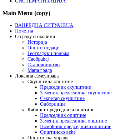
СИСТЕМАТИЗАЦИЈА
Main Menu (copy)
ВАНРЕДНА СИТУАЦИЈА
Почетна
О граду и околини
Историја
Општи подаци
Географски положај
Саобраћај
Становништво
Мапа града
Локална самоуправа
Скупштина општине
Председник скупштине
Заменик председника скупштине
Секретар скупштине
Одборници
Кабинет председника општине
Председник општине
Заменик председника општине
Помоћник председника општине
Општинско веће
Општинска управа