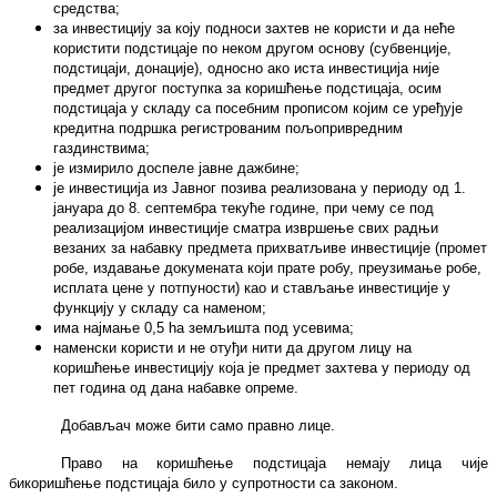
средства;
за инвестицију за коју подноси захтев не користи и да неће
користити подстицаје по неком другом основу (субвенције,
подстицаји, донације), односно ако иста инвестиција није
предмет другог поступка за коришћење подстицаја, осим
подстицаја у складу са посебним прописом којим се уређује
кредитна подршка регистрованим пољопривредним
газдинствима;
је измирило доспеле јавне дажбине;
је инвестиција из Јавног позива реализована у периоду од 1.
јануара до 8. септембра текуће године, при чему се под
реализацијом инвестиције сматра извршење свих радњи
везаних за набавку предмета прихватљиве инвестиције (промет
робе, издавање докумената који прате робу, преузимање робе,
исплата цене у потпуности) као и стављање инвестиције у
функцију у складу са наменом;
има најмање 0,5 ha земљишта под усевима;
наменски користи и не отуђи нити да другом лицу на
коришћење инвестицију која је предмет захтева у периоду од
пет година од дана набавке опреме.
Добављач може бити само правно лице.
Право на коришћење подстицаја немају лица чије
би
коришћење подстицаја било у супротности са законом.