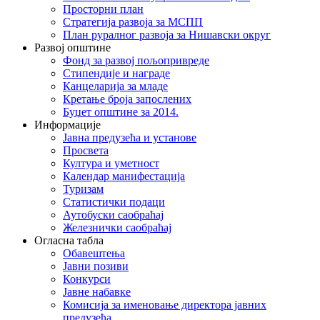
Просторни план
Стратегија развоја за МСПП
План руралног развоја за Нишавски округ
Развој општине
Фонд за развој пољопривреде
Стипендије и награде
Канцеларија за младе
Кретање броја запослених
Буџет општине за 2014.
Информације
Јавна предузећа и установе
Просвета
Култура и уметност
Календар манифестација
Туризам
Статистички подаци
Аутобуски саобраћај
Железнички саобраћај
Огласна табла
Обавештења
Јавни позиви
Конкурси
Јавне набавке
Комисија за именовање директора јавних
предузећа