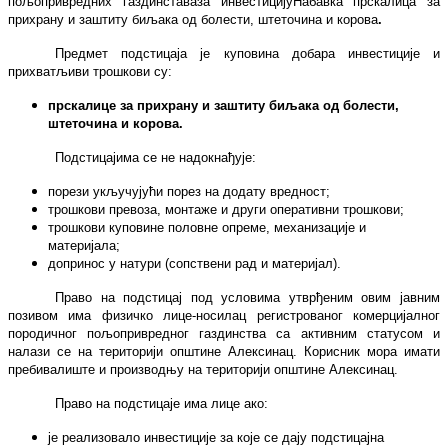
пољопривредних газдинстава
за инвестицију
Набавка прскалица за
прихрану и заштиту биљака од болести, штеточина и корова
.
Предмет подстицаја је куповина добара инвестиције и
прихватљиви трошкови су:
прскалицe за прихрану и заштиту биљака од болести,
штеточина и корова
.
Подстицајима се не надокнађује:
порези укључујући порез на додату вредност;
трошкови превоза, монтаже и други оперативни трошкови;
трошкови куповине половне опреме, механизације и
материјала;
допринос у натури (сопствени рад и материјал).
Право на подстицај под условима утврђеним овим јавним
позивом има физичко лице-носилац регистрованог комерцијалног
породичног пољопривредног газдинства са активним статусом и
налази се на територији општине Алексинац. Корисник мора имати
пребивалиште и производњу на територији општине Алексинац.
Право на подстицаје има лице ако:
је реализовало инвестиције за које се дају подстицајна