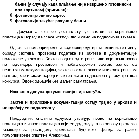
банке (у случају када плаћање није извршено готовински
или картицом) (оригинал);
фотокопија личне карте;
фотокопија текућег рачуна у банци.
Документа која се достављају уз захтев за коришћење
подстицаја морају да гласе искључиво и само на подносиоца захтева.
Одсек за пољопривреду и водопривреду врши административну
обраду захтева, провером података из захтева и документације
приложене уз захтев.
Захтев поднет од стране лица које нема право
на подстицаје, преурањен и неблаговремен захтев, захтев са
непотпуном документацијом, захтев послат факсом или електронском
поштом, као и сваки наредни захтев истог подносиоца у току трајања
конкурса, Одсек одбацује без даљег разматрања.
Накнадна допуна документације није могућа.
Захтев и приложена документација остају трајно у архиви и
не враћају се подносиоцу.
Председник општине одлуком утврђује право на коришћење
подстицаја и износ подстицаја који се додељују, а на основу предлога
Комисије за расподелу средстава буџетског фонда за развој
пољопривреде општине Алексинац.