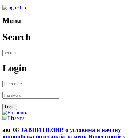
Menu
Search
Login
авг
08
ЈАВНИ ПОЗИВ о условима и начину
коришћења подстицаја за меру Инвестиције у