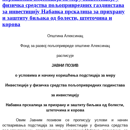
физичка средства пољопривредних газдинстава
за инвестицију Набавка прскалица за прихрану
и заштиту биљака од болести, штеточина и
корова
Општина Алексинац
Фонд за развој пољопривреде
општине Алексинац
расписује
ЈАВНИ ПОЗИВ
о условима и начину коришћења подстицаја за меру
Инвестиције у физичка средства пољопривредних газдинстава
за инвестицију
Набавка прскалица за прихрану и заштиту биљака од болести,
штеточина и корова
Овим Јавним позивом се прописују услови и начин
остваривања подстицаја за меру
Инвестиције у физичка средства