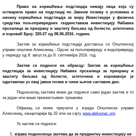
Право на коришћење подстицаја немају лица која су
остварила право на подстицај по Јавном позиву
о условима и
начину коришћења подстицаја за меру Инвестиције у физичка
средства пољопривредних газдинставаза инвестицију
Набавка
прскалица за прихрану и заштиту биљака од болести, штеточина
и корова
II Број: 320-
27 од 08.06.2016. године.
Захтев за коришћење подстицаја доставља се Општинској
управи општине Алексинац -
Одсек за пољопривреду и водопривреду
у периоду од 8. августа до 8. септембра 2016. год.
Захтев се
подноси
на
о
брасцу
: Захтев за коришћење
подстицаја за
инвестицију
Набавка прскалица за прихрану и
заштиту биљака од болести, штеточина и коров
а
који је
одштампан уз овај јавни позив и чини његов саставни део.
Подносилац захтева може да поднесе само један захтев и то
за један или више прихватљивих трошкова.
Образац се може преузети у згради
O
пштинске управе
Алексинац, канцеларија
бр.32 или на сајту
www.aleksinac.org
.
Уз захтев се подноси:
изјава подносиоца захтева да за предметну инвестицију не