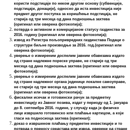
користи подстицаје по неком другом основу (субвенције,
подстицаји, донације), односно да иста инвестиција није
предмет другог поступка за коришћење подстицаја, не
старија од три месеца од дана подношења захтева
(оригинал или оверена фотокопија);
потврда о активном и комерцијаном статусу газдинства
за
201
6
.
г
одину
(оригинал или оверена фотокопија);
извод из Регистра пољопривредних газдинстава
Подаци о
структури биљне произв
о
дње
за 2016. год.
(оригинал или
оверена фотокопија);
уверење о измиреним доспелим јавним обавезама издато
од стране надлежне пореске управе, не старије од три
месеца од дана подношења захтева (оригинал или оверена
фотокопија);
уверење о измиреним доспелим јавним обавезама издато
од стране надлежног органа јединице локалне самоуправе,
не старије од три месеца од дана подношења захтева
(оригинал или оверена фотокопија);
фискални исечак и готовински рачун за предметну
инвестицију из Јавног позива, издат у периоду од 1. јануара
до 8. септембра 2016. године, у случају када је физичко
лице извршило готовинско или плаћање картицом, а који
гласи на подносиоца захтева (оригинал);
доказ о извршеном плаћању предметне инвестиције и то
потврда о преносу средстава или извод, оверени од стране