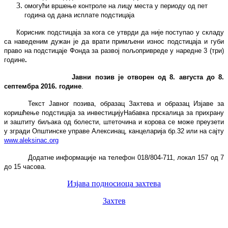
омогући вршење контроле на лицу места у периоду од пет
година од дана исплате подстицаја
Корисник подстицаја за кога се утврди да није поступао у складу
са
наведеним дужан је да врати примљени износ подстицаја и губи
право на подстицаје Фонда за развој пољопривреде у наредне 3 (три)
године
.
Јавни позив је отворен од
8. августа до 8.
септембра 2016. године
.
Текст Јавног позива, образац Захтева и образац Изјаве за
коришћење подстицаја за инвестицију
Набавка прскалица за прихрану
и заштиту биљака од болести, штеточина и корова
се може преузети
у згради
O
пштинске управе Алексинац, канцеларија
бр.32 или на сајту
www.aleksinac.org
Додатне информације на телефон 018/804-711, локал 157 од 7
до 15 часова.
Изјава подносиоца захтева
Захтев