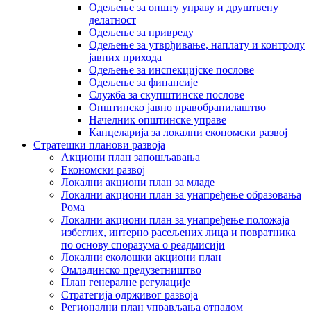
Одељење за општу управу и друштвену
делатност
Одељење за привреду
Одељење за утврђивање, наплату и контролу
јавних прихода
Одељење за инспекцијске послове
Одељење за финансије
Служба за скупштинске послове
Општинско јавно правобранилаштво
Начелник општинске управе
Канцеларија за локални економски развој
Стратешки планови развоја
Акциони план запошљавања
Економски развој
Локални акциони план за младе
Локални акциони план за унапређење образовања
Рома
Локални акциони план за унапређење положаја
избеглих, интерно расељених лица и повратника
по основу споразума о реадмисији
Локални еколошки акциони план
Омладинско предузетништво
План генералне регулације
Стратегија одрживог развоја
Регионални план управљања отпадом